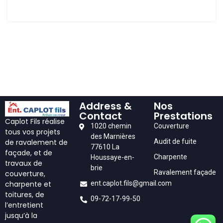
Address &
Nos
Contact
Prestations
Caplot Fils réalise
1020 chemin
Couverture
tous vos projets
des Marnières
Audit de fuite
de ravalement de
77610 La
façade, et de
Charpente
Houssaye-en-
travaux de
brie
Ravalement façade
couverture,
ent.caplot.fils@gmail.com
charpente et
toitures, de
09-72-17-99-50
l’entretient
jusqu’à la