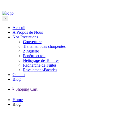
×
Acceuil
A Propos de Nous
Nos Prestations
Couverture
Traitement des charpentes
Zinguerie
Fenêtre et toit
Nettoyage de Toitures
Recherche de Fuites
Ravalement-Façades
Contact
Blog
0
Shoping Cart
Home
Blog