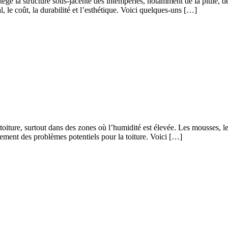
tège la structure sous-jacente des intempéries, notamment de la pluie, de
al, le coût, la durabilité et l’esthétique. Voici quelques-uns […]
toiture, surtout dans des zones où l’humidité est élevée. Les mousses, les
ement des problèmes potentiels pour la toiture. Voici […]