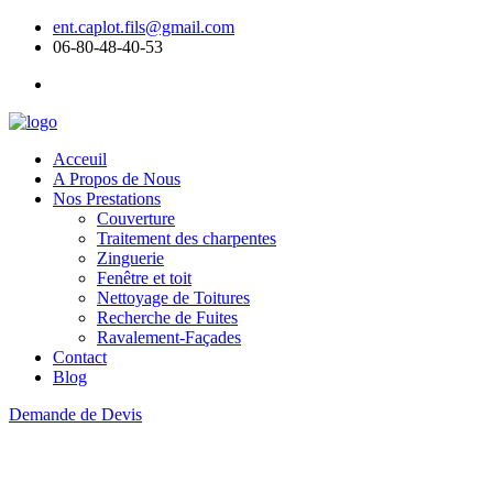
ent.caplot.fils@gmail.com
06-80-48-40-53
Acceuil
A Propos de Nous
Nos Prestations
Couverture
Traitement des charpentes
Zinguerie
Fenêtre et toit
Nettoyage de Toitures
Recherche de Fuites
Ravalement-Façades
Contact
Blog
Demande de Devis