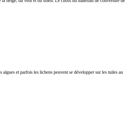
 la neige, du vent et du soleil. Le choix du matériau de couverture de
 algues et parfois les lichens peuvent se développer sur les tuiles au