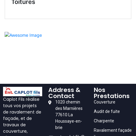
Toitures
Address &
Nos
Contact
Prestations
Caplot Fils réalise
1020 chemin
Couverture
tous vos projets
des Marnières
Audit de fuite
de ravalement de
77610 La
façade, et de
Charpente
Houssaye-en-
travaux de
brie
Ravalement façade
couverture,