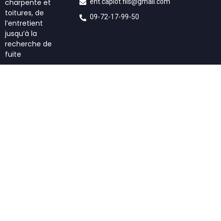
ent.caplot.fils@gmail.com
charpente et
toitures, de
09-72-17-99-50
l’entretient
jusqu’à la
recherche de
fuite