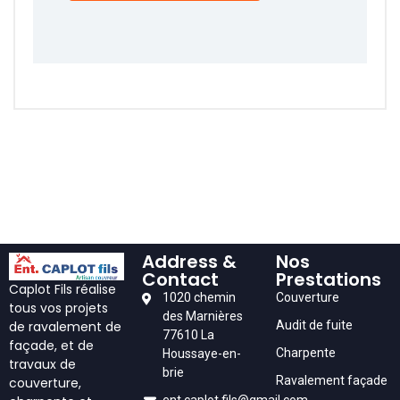
Address &
Nos
Contact
Prestations
Caplot Fils réalise
1020 chemin
Couverture
tous vos projets
des Marnières
Audit de fuite
de ravalement de
77610 La
façade, et de
Charpente
Houssaye-en-
travaux de
brie
Ravalement façade
couverture,