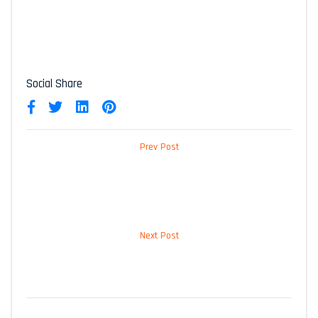
Social Share
Prev Post
Pose de fenêtre de toit
Next Post
Quelles sont les types de toitures ?